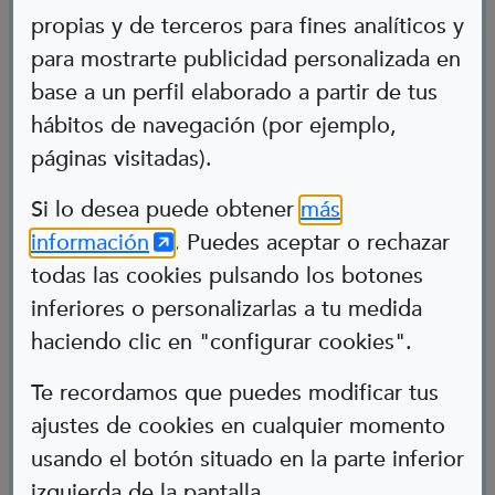
propias y de terceros para fines analíticos y
para mostrarte publicidad personalizada en
base a un perfil elaborado a partir de tus
hábitos de navegación (por ejemplo,
páginas visitadas).
Abre en nueva ventana
Si lo desea puede obtener
más
(Abre en nueva ventana)
información
. Puedes aceptar o rechazar
Rosalía
todas las cookies pulsando los botones
L'Espia
inferiores o personalizarlas a tu medida
Sordera
haciendo clic en "configurar cookies".
Te recordamos que puedes modificar tus
ajustes de cookies en cualquier momento
usando el botón situado en la parte inferior
izquierda de la pantalla.