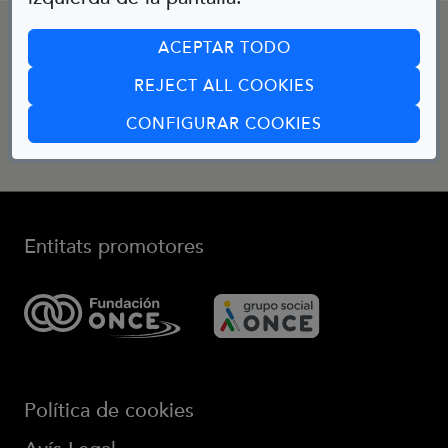
CONTACTE
ACEPTAR TODO
REJECT ALL COOKIES
Email:
bibliotecainfantil@fundaciononce.es
(ABRE EN CUA
CONFIGURAR COOKIES
Entitats promotores
Política de cookies