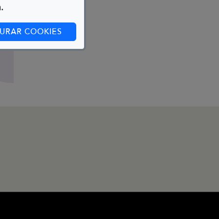
.
(ABRE EN CUADRO DE DIÁLOGO)
URAR COOKIES