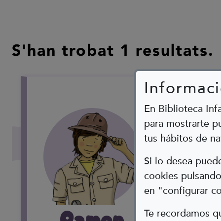
S'han trobat 1 resultats.
Informaci
En Biblioteca Inf
para mostrarte pu
tus hábitos de na
Si lo desea pue
cookies pulsando 
en "configurar c
Ramon
Te recordamos qu