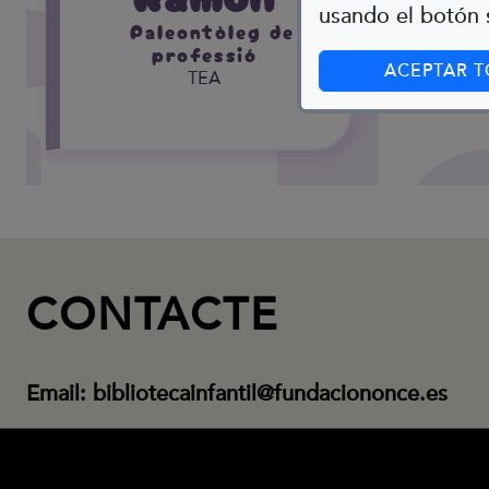
usando el botón s
Paleontòleg de
professió
ACEPTAR 
TEA
CONTACTE
Email:
bibliotecainfantil@fundaciononce.es