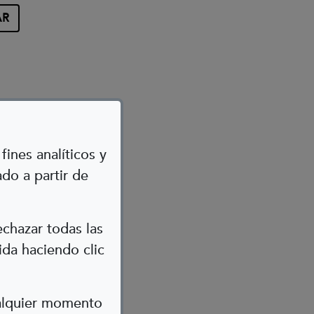
fines analíticos y
do a partir de
)
echazar todas las
ida haciendo clic
ualquier momento