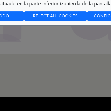
ituado en la parte inferior izquierda de la pantalla
TODO
REJECT ALL COOKIES
CONFIG