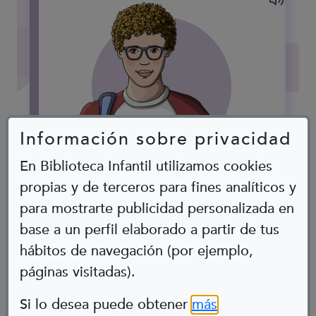
Información sobre privacidad
Nacho Pista
En Biblioteca Infantil utilizamos cookies
propias y de terceros para fines analíticos y
a: "Aquest partit el guanyarem"
para mostrarte publicidad personalizada en
Espina Bífida
base a un perfil elaborado a partir de tus
hábitos de navegación (por ejemplo,
páginas visitadas).
Abre en nueva ventana
Si lo desea puede obtener
más