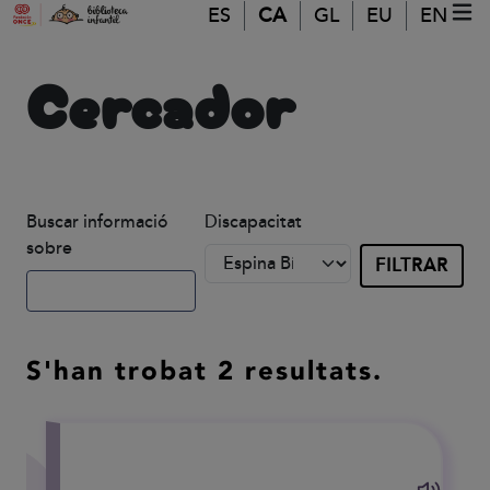
Vés al contingut
ES
CA
GL
EU
EN
MO
(A
Cercador
Buscar informació
Discapacitat
sobre
S'han trobat 2 resultats.