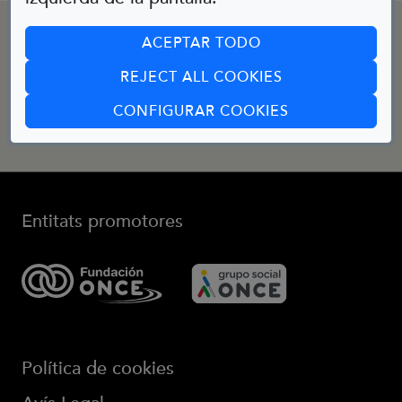
CONTACTE
ACEPTAR TODO
REJECT ALL COOKIES
Email:
bibliotecainfantil@fundaciononce.es
(ABRE EN CUA
CONFIGURAR COOKIES
Entitats promotores
Política de cookies