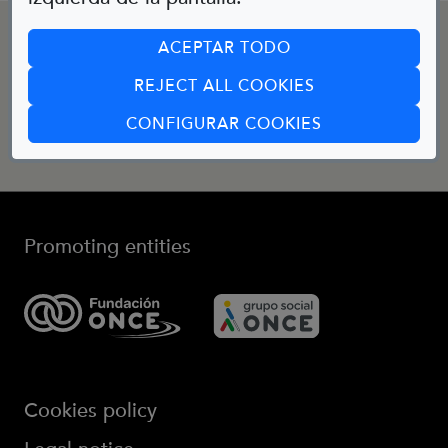
CONTACT
ACEPTAR TODO
REJECT ALL COOKIES
Email:
bibliotecainfantil@fundaciononce.es
(ABRE EN CUA
CONFIGURAR COOKIES
Promoting entities
Cookies policy