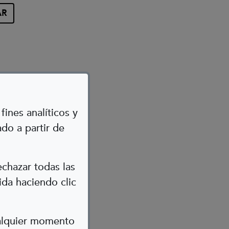
fines analíticos y
do a partir de
)
echazar todas las
ida haciendo clic
ualquier momento