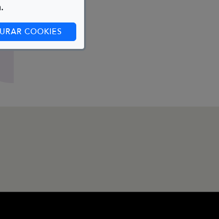
.
(ABRE EN CUADRO DE DIÁLOGO)
URAR COOKIES