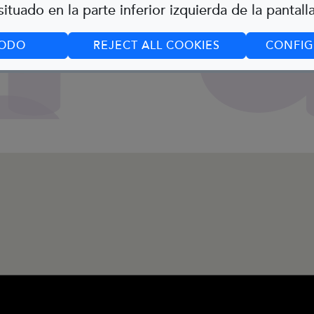
ituado en la parte inferior izquierda de la pantalla
TODO
REJECT ALL COOKIES
CONFIG