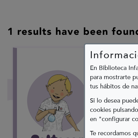
1 results have been foun
Informaci
En Biblioteca Inf
para mostrarte pu
tus hábitos de na
Si lo desea pue
cookies pulsando 
en "configurar c
Te recordamos qu