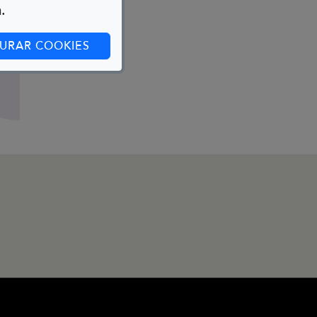
.
(ABRE EN CUADRO DE DIÁLOGO)
URAR COOKIES