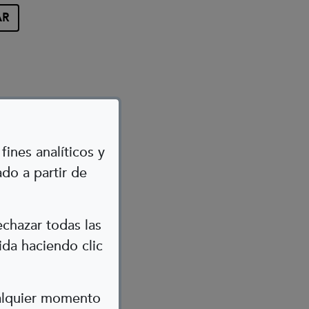
fines analíticos y
do a partir de
)
echazar todas las
ida haciendo clic
ualquier momento