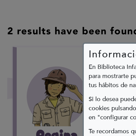
2 results have been foun
Informaci
En Biblioteca Inf
para mostrarte pu
tus hábitos de na
Si lo desea pue
cookies pulsando 
en "configurar c
Regina
Te recordamos qu