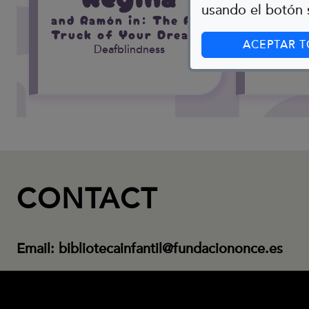
R
usando el botón s
and Ramón in: The Food
The 
Truck of Your Dreams
D
ACEPTAR 
Deafblindness
CONTACT
Email:
bibliotecainfantil@fundaciononce.es