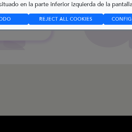
egina
ituado en la parte inferior izquierda de la pantalla
cooking Whiz
eafblindness
TODO
REJECT ALL COOKIES
CONFIG