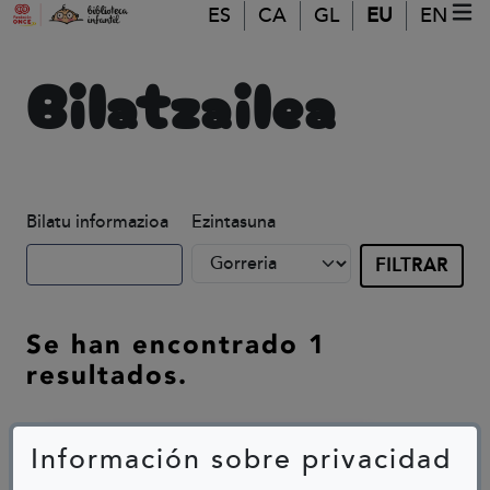
Skip to main content
ES
CA
GL
EU
EN
MO
(A
Bilatzailea
Bilatu informazioa
Ezintasuna
Se han encontrado 1
resultados.
Información sobre privacidad