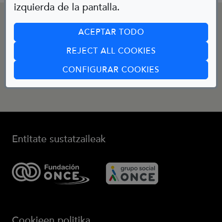
izquierda de la pantalla.
KONTAKTUA
ACEPTAR TODO
REJECT ALL COOKIES
Posta elektronikoa:
(ABRE EN CUA
CONFIGURAR COOKIES
bibliotecainfantil@fundaciononce.es
Entitate sustatzaileak
Cookieen politika