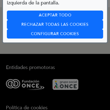
izquierda de la pantalla.
CONTACTO
ACEPTAR TODO
RECHAZAR TODAS LAS COOKIES
(ABRE EN CUA
Email:
CONFIGURAR COOKIES
bibliotecainfantil@fundaciononce.es
Entidades promotoras
(Abre en nueva ventana)
(Abre en nueva ve
Política de cookies