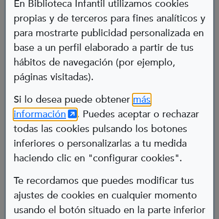
En Biblioteca Infantil utilizamos cookies
propias y de terceros para fines analíticos y
para mostrarte publicidad personalizada en
base a un perfil elaborado a partir de tus
hábitos de navegación (por ejemplo,
páginas visitadas).
Abre en nueva ventana
Si lo desea puede obtener
más
(Abre en nueva ventana)
información
. Puedes aceptar o rechazar
Pablo García
todas las cookies pulsando los botones
inferiores o personalizarlas a tu medida
Policía
haciendo clic en "configurar cookies".
Acondroplasia
Te recordamos que puedes modificar tus
ajustes de cookies en cualquier momento
usando el botón situado en la parte inferior