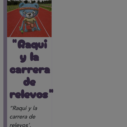
"Raqui
y la
carrera
de
relevos"
“Raqui y la
carrera de
relevos’,