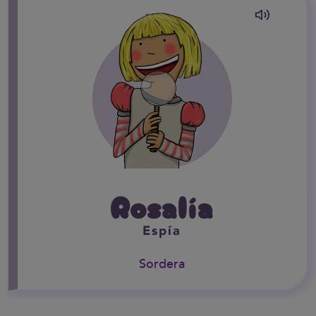
Rosalía
Espía
Sordera