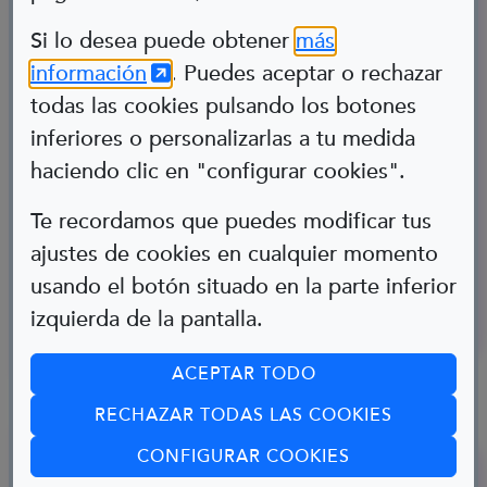
Abre en nueva ventana
Si lo desea puede obtener
más
(Abre en nueva ventana)
información
. Puedes aceptar o rechazar
todas las cookies pulsando los botones
inferiores o personalizarlas a tu medida
haciendo clic en "configurar cookies".
Silvina
Te recordamos que puedes modificar tus
ajustes de cookies en cualquier momento
Bailarina
usando el botón situado en la parte inferior
izquierda de la pantalla.
Síndrome de Down
ACEPTAR TODO
RECHAZAR TODAS LAS COOKIES
(ABRE EN CUA
CONFIGURAR COOKIES