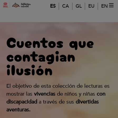
Pasar al contenido principal
ES
CA
GL
EU
EN
ME
(A
Cuentos que
contagian
ilusión
El objetivo de esta colección de lecturas es
mostrar las
vivencias
de niños y niñas
con
discapacidad
a través de sus
divertidas
aventuras.