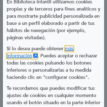
En Biblioteca Infantil utilizamos cookies
propias y de terceros para fines analíticos y
para mostrarte publicidad personalizada en
base a un perfil elaborado a partir de tus
hábitos de navegación (por ejemplo,
páginas visitadas).
Abre en nueva ventana
Si lo desea puede obtener
más
(Abre en nueva ventana)
información
. Puedes aceptar o rechazar
Pablo García
todas las cookies pulsando los botones
inferiores o personalizarlas a tu medida
Policía
haciendo clic en "configurar cookies".
Acondroplasia
Te recordamos que puedes modificar tus
ajustes de cookies en cualquier momento
usando el botón situado en la parte inferior