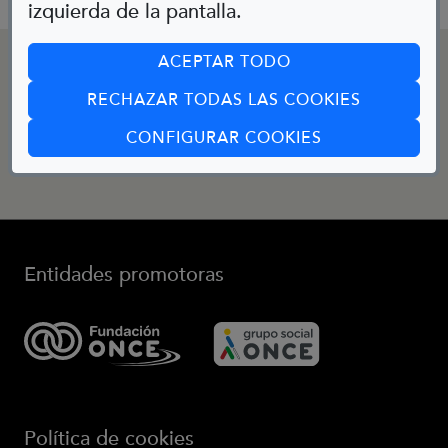
izquierda de la pantalla.
CONTACTO
ACEPTAR TODO
RECHAZAR TODAS LAS COOKIES
(ABRE EN CUA
Email:
CONFIGURAR COOKIES
bibliotecainfantil@fundaciononce.es
Entidades promotoras
(Abre en nueva ventana)
(Abre en nueva ve
Política de cookies