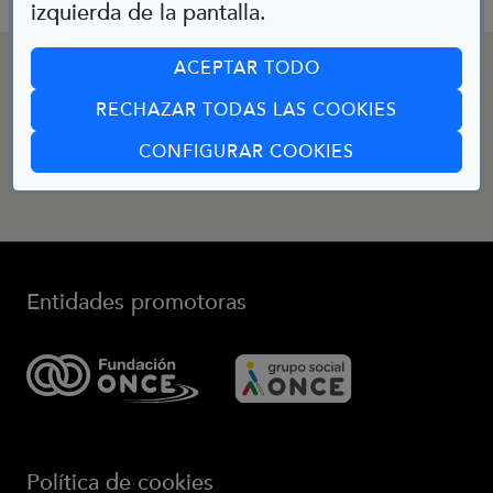
izquierda de la pantalla.
CONTACTO
ACEPTAR TODO
RECHAZAR TODAS LAS COOKIES
(ABRE EN CUA
Email:
CONFIGURAR COOKIES
bibliotecainfantil@fundaciononce.es
Entidades promotoras
(Abre en nueva ventana)
(Abre en nueva ve
Política de cookies