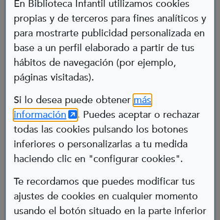
En Biblioteca Infantil utilizamos cookies
propias y de terceros para fines analíticos y
para mostrarte publicidad personalizada en
base a un perfil elaborado a partir de tus
hábitos de navegación (por ejemplo,
páginas visitadas).
Abre en nueva ventana
Si lo desea puede obtener
más
(Abre en nueva ventana)
información
. Puedes aceptar o rechazar
Silvina
todas las cookies pulsando los botones
inferiores o personalizarlas a tu medida
Bailarina
haciendo clic en "configurar cookies".
Síndrome de Down
Te recordamos que puedes modificar tus
ajustes de cookies en cualquier momento
usando el botón situado en la parte inferior