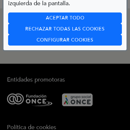
izquierda de la pantalla.
CONTACTO
ACEPTAR TODO
RECHAZAR TODAS LAS COOKIES
(ABRE EN CUA
Email:
CONFIGURAR COOKIES
bibliotecainfantil@fundaciononce.es
Entidades promotoras
(Abre en nueva ventana)
(Abre en nueva ve
Política de cookies