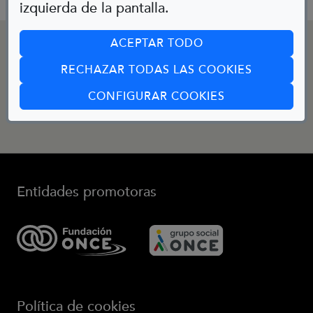
izquierda de la pantalla.
CONTACTO
ACEPTAR TODO
RECHAZAR TODAS LAS COOKIES
(ABRE EN CUA
Email:
CONFIGURAR COOKIES
bibliotecainfantil@fundaciononce.es
Entidades promotoras
(Abre en nueva ventana)
(Abre en nueva ve
Política de cookies