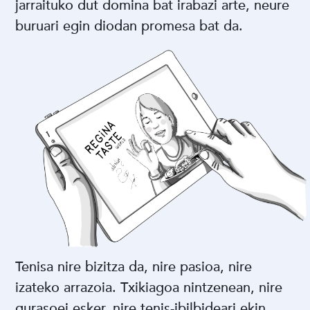
jarraituko dut domina bat irabazi arte, neure
buruari egin diodan promesa bat da.
Tenisa nire bizitza da, nire pasioa, nire
izateko arrazoia. Txikiagoa nintzenean, nire
gurasoei esker, nire tenis-ibilbideari ekin