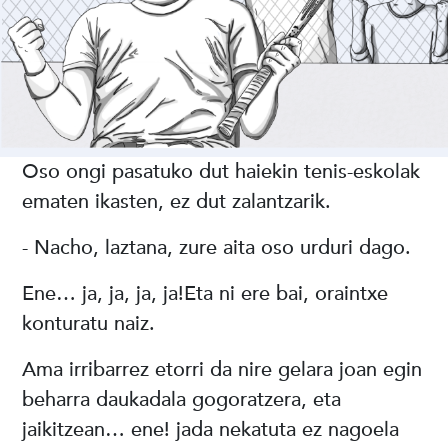
Oso ongi pasatuko dut haiekin tenis-eskolak
ematen ikasten, ez dut zalantzarik.
- Nacho, laztana, zure aita oso urduri dago.
Ene… ja, ja, ja, ja!Eta ni ere bai, oraintxe
konturatu naiz.
Ama irribarrez etorri da nire gelara joan egin
beharra daukadala gogoratzera, eta
jaikitzean… ene! jada nekatuta ez nagoela