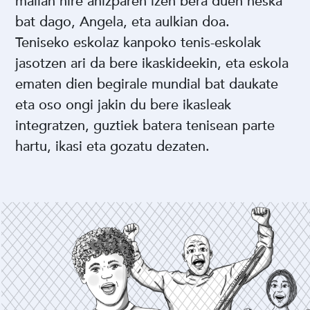
mailan nire ahizparen izen bera duen neska
bat dago, Angela, eta aulkian doa.
Teniseko eskolaz kanpoko tenis-eskolak
jasotzen ari da bere ikaskideekin, eta eskola
ematen dien begirale mundial bat daukate
eta oso ongi jakin du bere ikasleak
integratzen, guztiek batera tenisean parte
hartu, ikasi eta gozatu dezaten.