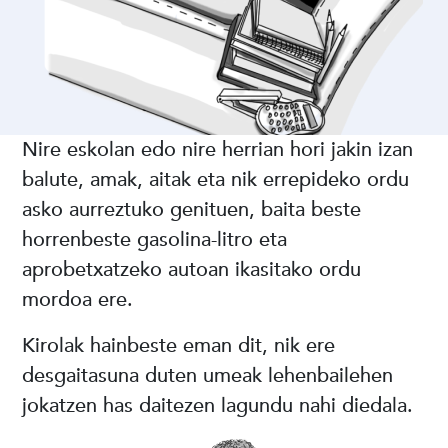
Nire eskolan edo nire herrian hori jakin izan
balute, amak, aitak eta nik errepideko ordu
asko aurreztuko genituen, baita beste
horrenbeste gasolina-litro eta
aprobetxatzeko autoan ikasitako ordu
mordoa ere.
Kirolak hainbeste eman dit, nik ere
desgaitasuna duten umeak lehenbailehen
jokatzen has daitezen lagundu nahi diedala.