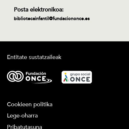
Posta elektronikoa:
bibliotecainfantil@fundaciononce.es
Entitate sustatzaileak
Cookieen politika
(leiho berri batean irekiko da)
Lege-oharra
Pribatutasuna