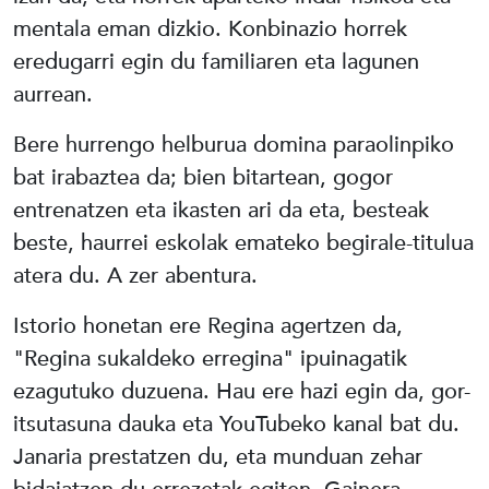
mentala eman dizkio. Konbinazio horrek
eredugarri egin du familiaren eta lagunen
aurrean.
Bere hurrengo helburua domina paraolinpiko
bat irabaztea da; bien bitartean, gogor
entrenatzen eta ikasten ari da eta, besteak
beste, haurrei eskolak emateko begirale-titulua
atera du. A zer abentura.
Istorio honetan ere Regina agertzen da,
"Regina sukaldeko erregina" ipuinagatik
ezagutuko duzuena. Hau ere hazi egin da, gor-
itsutasuna dauka eta YouTubeko kanal bat du.
Janaria prestatzen du, eta munduan zehar