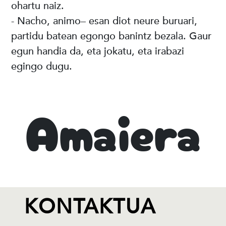
ohartu naiz.
- Nacho, animo– esan diot neure buruari,
partidu batean egongo banintz bezala. Gaur
egun handia da, eta jokatu, eta irabazi
egingo dugu.
Amaiera
KONTAKTUA