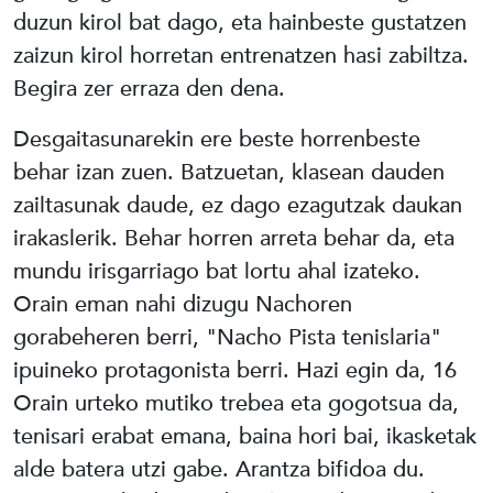
duzun kirol bat dago, eta hainbeste gustatzen
zaizun kirol horretan entrenatzen hasi zabiltza.
Begira zer erraza den dena.
Desgaitasunarekin ere beste horrenbeste
behar izan zuen. Batzuetan, klasean dauden
zailtasunak daude, ez dago ezagutzak daukan
irakaslerik. Behar horren arreta behar da, eta
mundu irisgarriago bat lortu ahal izateko.
Orain eman nahi dizugu Nachoren
gorabeheren berri, "Nacho Pista tenislaria"
ipuineko protagonista berri. Hazi egin da, 16
Orain urteko mutiko trebea eta gogotsua da,
tenisari erabat emana, baina hori bai, ikasketak
alde batera utzi gabe. Arantza bifidoa du.