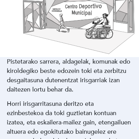
Pistetarako sarrera, aldagelak, komunak edo
kiroldegiko beste edozein toki eta zerbitzu
desgaitasuna dutenentzat irisgarriak izan
daitezen lortu behar da.
Horri irisgarritasuna deritzo eta
ezinbestekoa da toki guztietan kontuan
izatea, eta eskailera-mailez gain, etengailuen
altuera edo egokitutako bainugelez ere