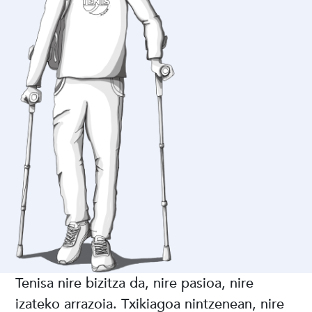
Tenisa nire bizitza da, nire pasioa, nire
izateko arrazoia. Txikiagoa nintzenean, nire