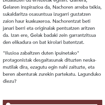
bidaiatzen du errezetak egiten. Gainera,
Gelaren inspirazioa da, Nachoren arreba txikia,
sukaldaritza osasuntsua izugarri gustatzen
zaion haur kuxkuxeroa. Nachorentzat beti
janari berri eta originalak pentsatzen aritzen
da. Izan ere, Gelak badaki zein garrantzitsua
den elikadura on bat kirolari batentzat.
"Ilusioa zabaltzen duten ipuinetako"
protagonistak desgaitasunak dituzten neska-
mutilak dira, ezagutu egin nahi zaituzte, eta
beren abenturak zurekin partekatu. Lagunduko
diezu?