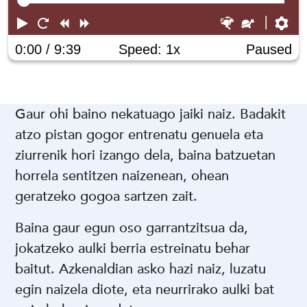
Play
Restart
Rewind
Forward
Faster
Slower
Pr
0:00
/ 9:39
Speed: 1x
Paused
Gaur ohi baino nekatuago jaiki naiz. Badakit
atzo pistan gogor entrenatu genuela eta
ziurrenik hori izango dela, baina batzuetan
horrela sentitzen naizenean, ohean
geratzeko gogoa sartzen zait.
Baina gaur egun oso garrantzitsua da,
jokatzeko aulki berria estreinatu behar
baitut. Azkenaldian asko hazi naiz, luzatu
egin naizela diote, eta neurrirako aulki bat