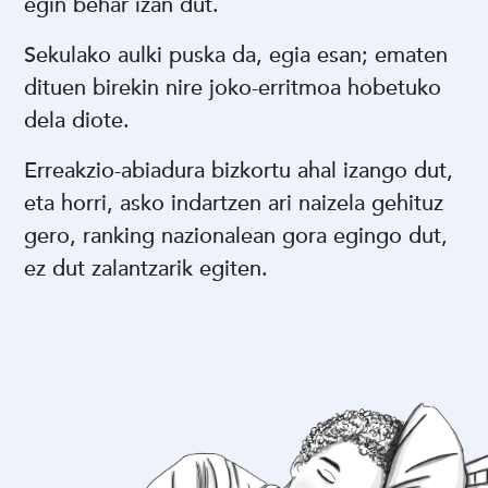
egin behar izan dut.
Sekulako aulki puska da, egia esan; ematen
dituen birekin nire joko-erritmoa hobetuko
dela diote.
Erreakzio-abiadura bizkortu ahal izango dut,
eta horri, asko indartzen ari naizela gehituz
gero, ranking nazionalean gora egingo dut,
ez dut zalantzarik egiten.