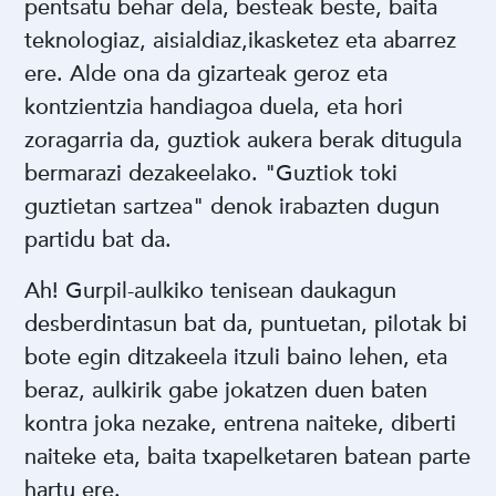
pentsatu behar dela, besteak beste, baita
teknologiaz, aisialdiaz,ikasketez eta abarrez
ere. Alde ona da gizarteak geroz eta
kontzientzia handiagoa duela, eta hori
zoragarria da, guztiok aukera berak ditugula
bermarazi dezakeelako. "Guztiok toki
guztietan sartzea" denok irabazten dugun
partidu bat da.
Ah! Gurpil-aulkiko tenisean daukagun
desberdintasun bat da, puntuetan, pilotak bi
bote egin ditzakeela itzuli baino lehen, eta
beraz, aulkirik gabe jokatzen duen baten
kontra joka nezake, entrena naiteke, diberti
naiteke eta, baita txapelketaren batean parte
hartu ere.