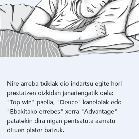
Nire arreba txikiak dio indartsu egite hori
prestatzen dizkidan janariengatik dela:
"Top-win" paella, "Deuce" kaneloiak edo
"Ebakitako errebes" xerra "Advantage"
patatekin dira nigan pentsatuta asmatu
dituen plater batzuk.