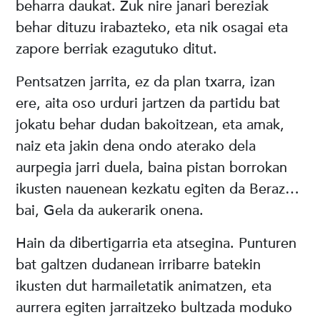
beharra daukat. Zuk nire janari bereziak
behar dituzu irabazteko, eta nik osagai eta
zapore berriak ezagutuko ditut.
Pentsatzen jarrita, ez da plan txarra, izan
ere, aita oso urduri jartzen da partidu bat
jokatu behar dudan bakoitzean, eta amak,
naiz eta jakin dena ondo aterako dela
aurpegia jarri duela, baina pistan borrokan
ikusten nauenean kezkatu egiten da Beraz…
bai, Gela da aukerarik onena.
Hain da dibertigarria eta atsegina. Punturen
bat galtzen dudanean irribarre batekin
ikusten dut harmailetatik animatzen, eta
aurrera egiten jarraitzeko bultzada moduko