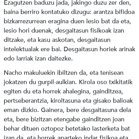
Ezagutzen baduzu jada, jakingo duzu zer den,
baina berriro kontatuko dizugu: arantza bifidoa
bizkarrezurrean eragina duen lesio bat da eta,
lesio hori duenak, desgaitasun fisikoak izan
ditzake, eta kasu askotan, desgaitasun
intelektualak ere bai. Desgaitasun horiek arinak
edo larriak izan daitezke.
Nacho makuluekin ibiltzen da, eta tenisean
jokatzen du gurpil-aulkian. Kirola oso txikitatik
egiten du eta horrek ahalegina, gainditzea,
pertseberantzia, kiroltasuna eta gisako balioak
eman dizkio. Gainera, bere desgaitasuna dela
eta, bere bizitzan etengabe gainditzen joan
behar dituen oztopoz betetako lasterketa bat
izan da, eta horrek aparteko indar fisikoa eta