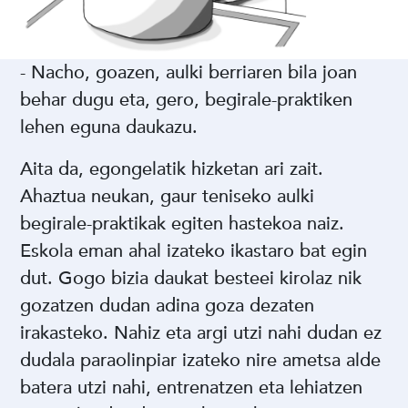
- Nacho, goazen, aulki berriaren bila joan
behar dugu eta, gero, begirale-praktiken
lehen eguna daukazu.
Aita da, egongelatik hizketan ari zait.
Ahaztua neukan, gaur teniseko aulki
begirale-praktikak egiten hastekoa naiz.
Eskola eman ahal izateko ikastaro bat egin
dut. Gogo bizia daukat besteei kirolaz nik
gozatzen dudan adina goza dezaten
irakasteko. Nahiz eta argi utzi nahi dudan ez
dudala paraolinpiar izateko nire ametsa alde
batera utzi nahi, entrenatzen eta lehiatzen