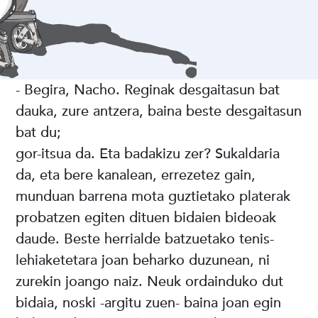
- Begira, Nacho. Reginak desgaitasun bat
dauka, zure antzera, baina beste desgaitasun
bat du;
gor-itsua da. Eta badakizu zer? Sukaldaria
da, eta bere kanalean, errezetez gain,
munduan barrena mota guztietako platerak
probatzen egiten dituen bidaien bideoak
daude. Beste herrialde batzuetako tenis-
lehiaketetara joan beharko duzunean, ni
zurekin joango naiz. Neuk ordainduko dut
bidaia, noski -argitu zuen- baina joan egin