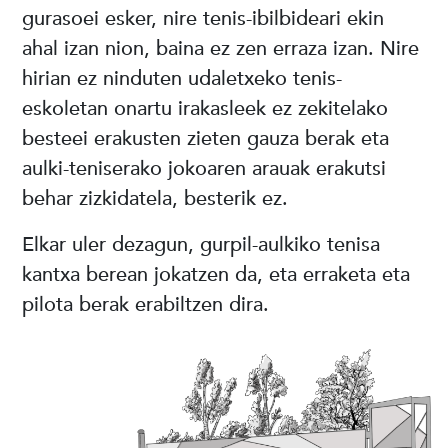
gurasoei esker, nire tenis-ibilbideari ekin
ahal izan nion, baina ez zen erraza izan. Nire
hirian ez ninduten udaletxeko tenis-
eskoletan onartu irakasleek ez zekitelako
besteei erakusten zieten gauza berak eta
aulki-teniserako jokoaren arauak erakutsi
behar zizkidatela, besterik ez.
Elkar uler dezagun, gurpil-aulkiko tenisa
kantxa berean jokatzen da, eta erraketa eta
pilota berak erabiltzen dira.