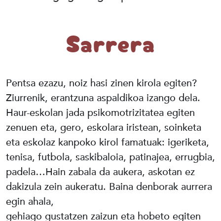
Sarrera
Pentsa ezazu, noiz hasi zinen kirola egiten?
Ziurrenik, erantzuna aspaldikoa izango dela.
Haur-eskolan jada psikomotrizitatea egiten
zenuen eta, gero, eskolara iristean, soinketa
eta eskolaz kanpoko kirol famatuak: igeriketa,
tenisa, futbola, saskibaloia, patinajea, errugbia,
padela…Hain zabala da aukera, askotan ez
dakizula zein aukeratu. Baina denborak aurrera
egin ahala,
gehiago gustatzen zaizun eta hobeto egiten