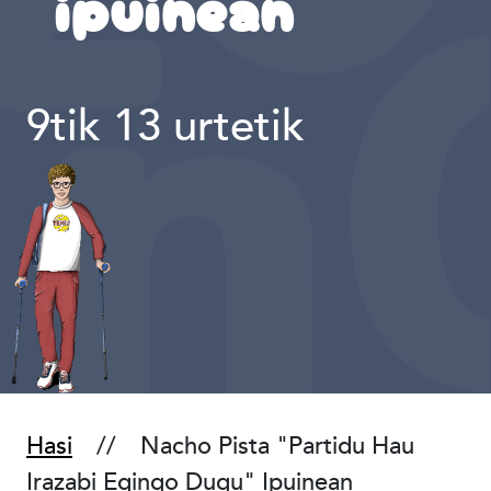
ipuinean
9tik 13 urtetik
Hasi
Nacho Pista "Partidu Hau
Irazabi Egingo Dugu" Ipuinean