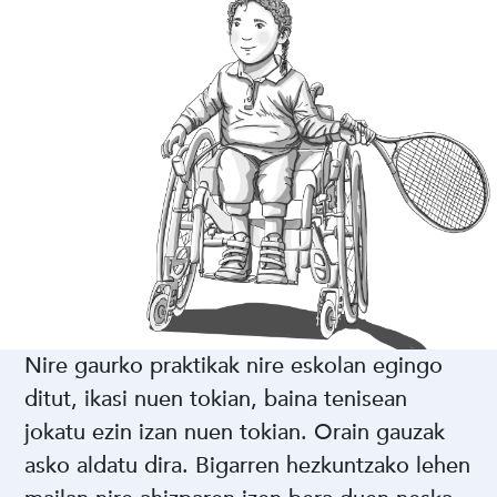
Nire gaurko praktikak nire eskolan egingo
ditut, ikasi nuen tokian, baina tenisean
jokatu ezin izan nuen tokian. Orain gauzak
asko aldatu dira. Bigarren hezkuntzako lehen