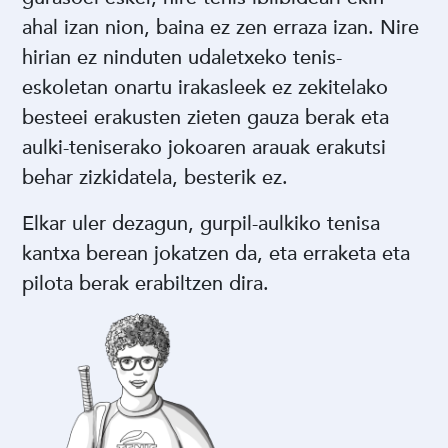
ahal izan nion, baina ez zen erraza izan. Nire
hirian ez ninduten udaletxeko tenis-
eskoletan onartu irakasleek ez zekitelako
besteei erakusten zieten gauza berak eta
aulki-teniserako jokoaren arauak erakutsi
behar zizkidatela, besterik ez.
Elkar uler dezagun, gurpil-aulkiko tenisa
kantxa berean jokatzen da, eta erraketa eta
pilota berak erabiltzen dira.