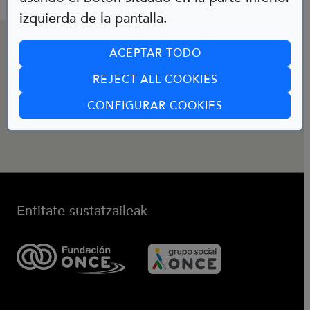
izquierda de la pantalla.
KONTAKTUA
ACEPTAR TODO
REJECT ALL COOKIES
Posta elektronikoa:
(ABRE EN CUA
CONFIGURAR COOKIES
bibliotecainfantil@fundaciononce.es
Entitate sustatzaileak