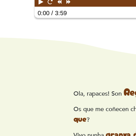
Play
Restart
Rewind
Forward
0:00
/ 3:59
Re
Ola, rapaces! Son
Os que me coñecen ch
que
?
granxa 
Vivo nunha