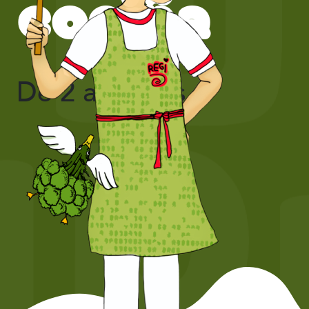
cociña
De 2 a 8 anos