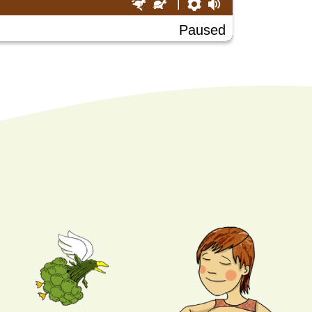
Faster
Slower
Preferences
Volume
Paused