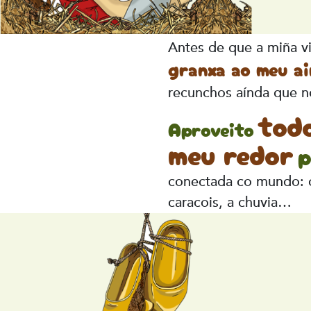
Antes de que a miña v
granxa ao meu ai
recunchos aínda que n
tod
Aproveito
meu redor
p
conectada co mundo: o 
caracois, a chuvia…