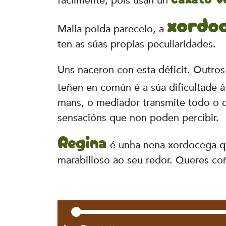
facilmente, pois usan un
xordoc
Malia poida parecelo, a
ten as súas propias peculiaridades.
Uns naceron con esta déficit. Outro
teñen en común é a súa dificultade 
mans, o mediador transmite todo o qu
sensacións que non poden percibir.
Regina
é unha nena xordocega qu
marabilloso ao seu redor. Queres co