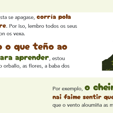
corría pola
ista se apagase,
re
. Por iso, lembro todos os seus
on os vexa.
o o que teño ao
ara aprender
, estou
orballo, as flores, a baba dos
o chei
Por exemplo,
nai faime sentir qu
que o vento aloumiña as m