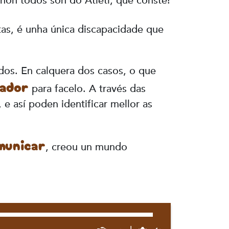
 non todos son do Atleti, que conste!
as, é unha única discapacidade que
dos. En calquera dos casos, o que
iador
para facelo. A través das
e así poden identificar mellor as
omunicar
, creou un mundo