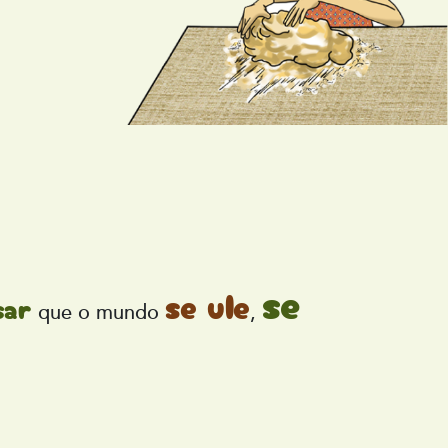
se
se ule
sar
que o mundo
,