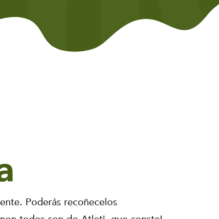
a
rente. Poderás recoñecelos