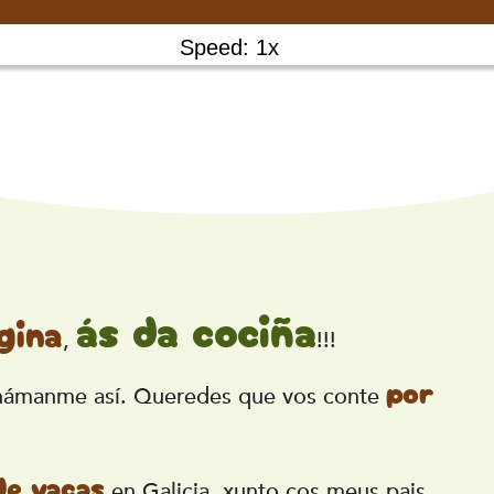
Speed: 1x
ás da cociña
gina
,
!!!
por
ámanme así. Queredes que vos conte
de vacas
en Galicia, xunto cos meus pais.