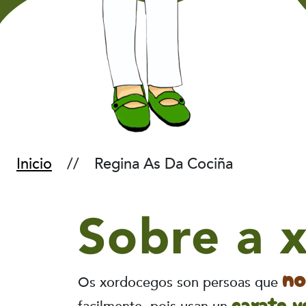
Inicio
Regina As Da Cociña
Sobre a 
no
Os xordocegos son persoas que
caxato v