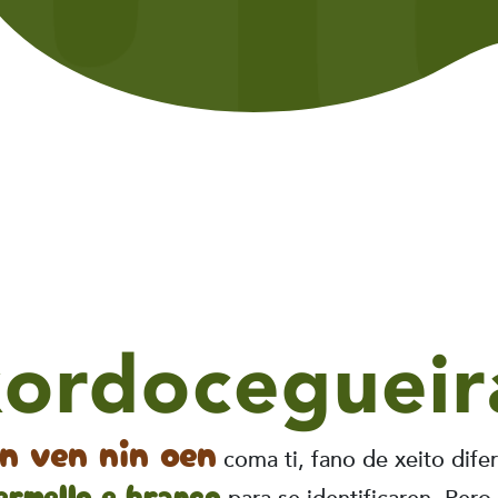
xordocegueir
n ven nin oen
coma ti, fano de xeito dife
ermello e branco