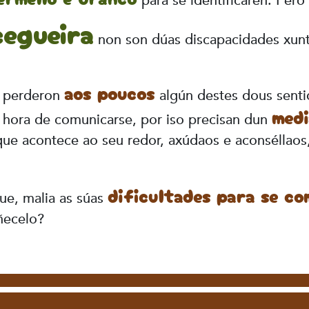
para se identificaren. Pero
egueira
non son dúas discapacidades xunt
aos poucos
s perderon
algún destes dous senti
med
á hora de comunicarse, por iso precisan dun
e acontece ao seu redor, axúdaos e aconséllaos, 
dificultades para se c
e, malia as súas
ñecelo?