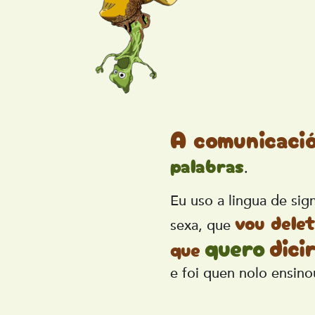
A comunicaci
palabras
.
Eu uso a lingua de sign
vou dele
sexa, que
quero
dici
que
e foi quen nolo ensinou