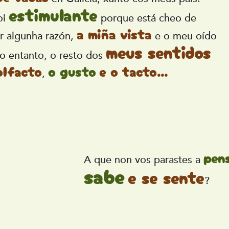
estimulante
oi
porque está cheo de
a miña vista
or algunha razón,
e o meu oído
meus sentidos
No entanto, o resto dos
olfacto
o gusto
e o tacto...
,
pen
A que non vos parastes a
sabe
e se sente
?