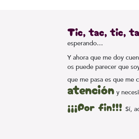
Tic, tac, tic, t
esperando…
Y ahora que me doy cuent
os puede parecer que soy
que me pasa es que me c
atención
y neces
¡¡¡Por fin!!!
Sí, a