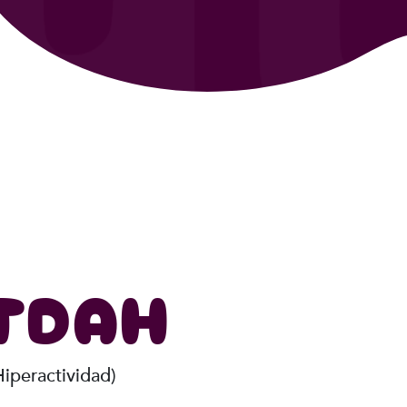
l TDAH
Hiperactividad)