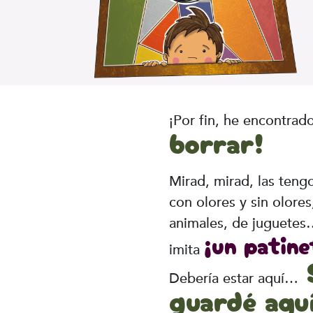
¡Por fin, he encontrad
borrar!
Mirad, mirad, las teng
con olores y sin olore
animales, de juguetes
¡un patine
imita
S
Debería estar aquí…
guardé aqu