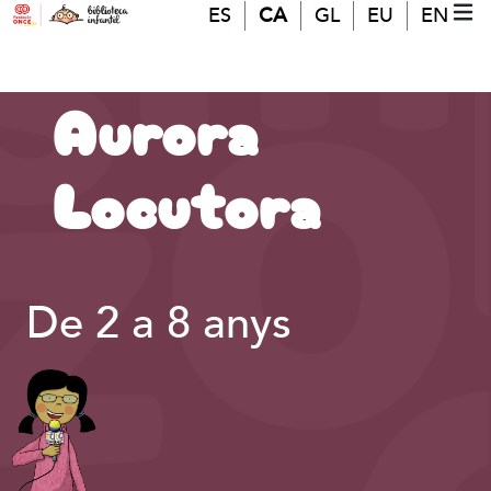
Vés al contingut
ES
CA
GL
EU
EN
MO
(A
Aurora
Locutora
De 2 a 8 anys