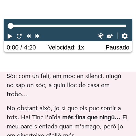
Play
Reiniciar
Atrasar
Adelantar
Rápido
Lento
Pr
0:00
/ 4:20
Velocidad: 1x
Pausado
Sóc com un felí, em moc en silenci, ningú
no sap on sóc, a quin lloc de casa em
trobo…
No obstant això, jo sí que els puc sentir a
tots. Ha! Tinc l'oïda
més fina que ningú…
El
meu pare s'enfada quan m'amago, però jo
em diverteixo d'allò més.