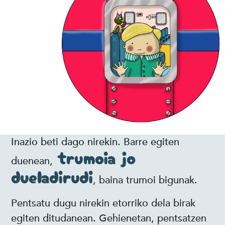
Inazio beti dago nirekin. Barre egiten
trumoia jo
duenean,
dueladirudi
, baina trumoi bigunak.
Pentsatu dugu nirekin etorriko dela birak
egiten ditudanean. Gehienetan, pentsatzen