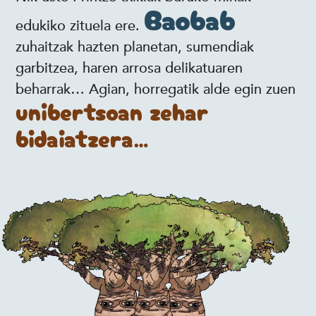
Baobab
edukiko zituela ere.
zuhaitzak hazten planetan, sumendiak
garbitzea, haren arrosa delikatuaren
beharrak… Agian, horregatik alde egin zuen
unibertsoan zehar
bidaiatzera…