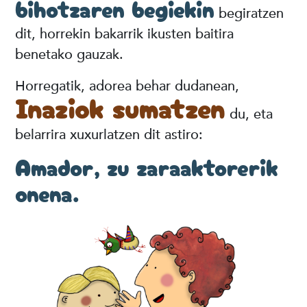
bihotzaren begiekin
begiratzen
dit, horrekin bakarrik ikusten baitira
benetako gauzak.
Horregatik, adorea behar dudanean,
Inaziok sumatzen
du, eta
belarrira xuxurlatzen dit astiro:
Amador, zu zaraaktorerik
onena.