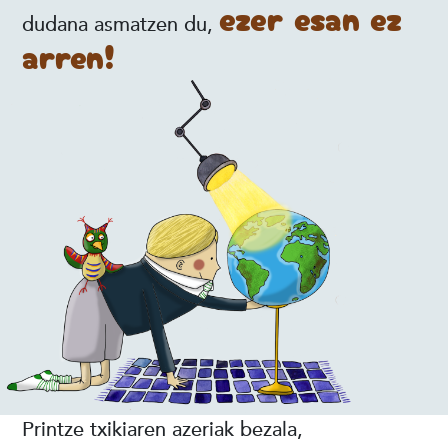
ezer esan ez
dudana asmatzen du,
arren!
Printze txikiaren azeriak bezala,