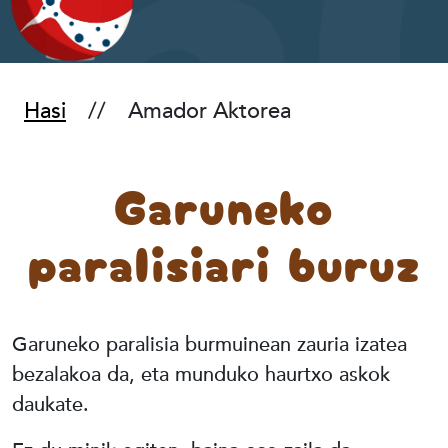
Hasi
Amador Aktorea
Garuneko
paralisiari buruz
Garuneko paralisia burmuinean zauria izatea
bezalakoa da, eta munduko haurtxo askok
daukate.