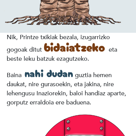
Nik, Printze txikiak bezala, izugarrizko
bidaiatzeko
gogoak ditut
eta
beste leku batzuk ezagutzeko.
nahi dudan
Baina
guztia hemen
daukat, nire gurasoekin, eta jakina, nire
lehengusu Inaziorekin, baloi handiaz aparte,
gorputz erraldoia ere baduena.