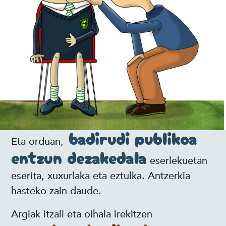
badirudi publikoa
Eta orduan,
entzun dezakedala
eserlekuetan
eserita, xuxurlaka eta eztulka. Antzerkia
hasteko zain daude.
Argiak itzali eta oihala irekitzen