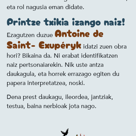
eta rol nagusia eman didate.
Printze txikia izango naiz!
Antoine de
Ezagutzen duzue
Saint- Exupéryk
idatzi zuen obra
hori? Bikaina da. Ni erabat identifikatzen
naiz pertsonaiarekin. Nik uste antza
daukagula, eta horrek errazago egiten du
papera interpretatzea, noski.
Dena prest daukagu, ileordea, jantziak,
testua, baina nerbioak jota nago.