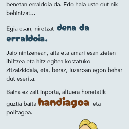
benetan erraldoia da. Edo hala uste dut nik
behintzat...
dena da
Egia esan, niretzat
erraldoia.
Jaio nintzenean, aita eta amari esan zieten
ibiltzea eta hitz egitea kostatuko
zitzaizkidala, eta, beraz, luzaroan egon behar
dut eserita.
Baina ez zait inporta, altuera honetatik
handiagoa
guztia baita
eta
politagoa.