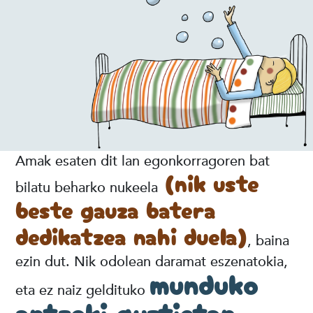
Amak esaten dit lan egonkorragoren bat
(nik uste
bilatu beharko nukeela
beste gauza batera
dedikatzea nahi duela)
, baina
ezin dut. Nik odolean daramat eszenatokia,
munduko
eta ez naiz geldituko
antzoki guztietan