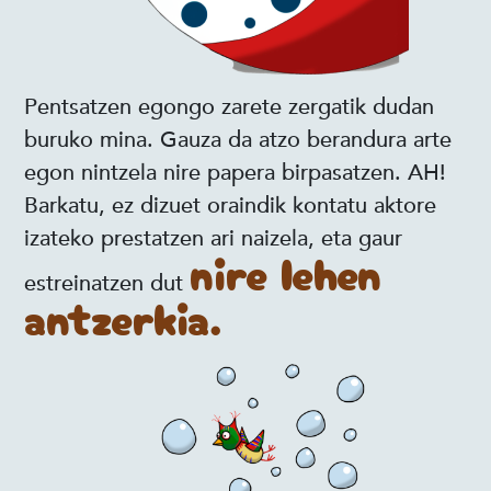
Pentsatzen egongo zarete zergatik dudan
buruko mina. Gauza da atzo berandura arte
egon nintzela nire papera birpasatzen. AH!
Barkatu, ez dizuet oraindik kontatu aktore
izateko prestatzen ari naizela, eta gaur
nire lehen
estreinatzen dut
antzerkia.