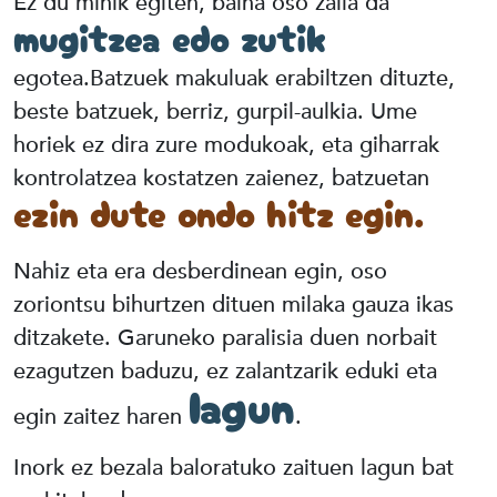
Ez du minik egiten, baina oso zaila da
mugitzea edo zutik
egotea.Batzuek makuluak erabiltzen dituzte,
beste batzuek, berriz, gurpil-aulkia. Ume
horiek ez dira zure modukoak, eta giharrak
kontrolatzea kostatzen zaienez, batzuetan
ezin dute ondo hitz egin.
Nahiz eta era desberdinean egin, oso
zoriontsu bihurtzen dituen milaka gauza ikas
ditzakete. Garuneko paralisia duen norbait
ezagutzen baduzu, ez zalantzarik eduki eta
lagun
egin zaitez haren
.
Inork ez bezala baloratuko zaituen lagun bat