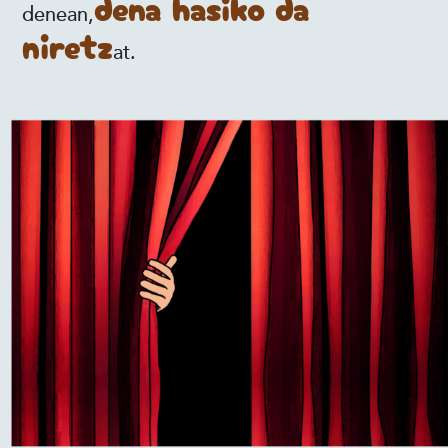
dena hasiko da
denean,
niretz
at.