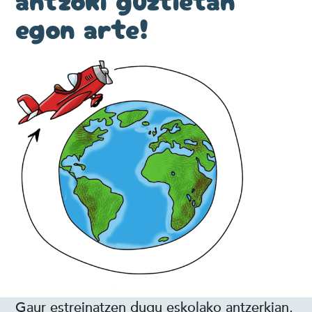
egon arte!
Gaur estreinatzen dugu eskolako antzerkian,