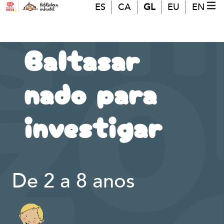
Ir o contido principal
ES
CA
GL
EU
EN
MO
(A
Baltasar
nado para
investigar
De 2 a 8 anos