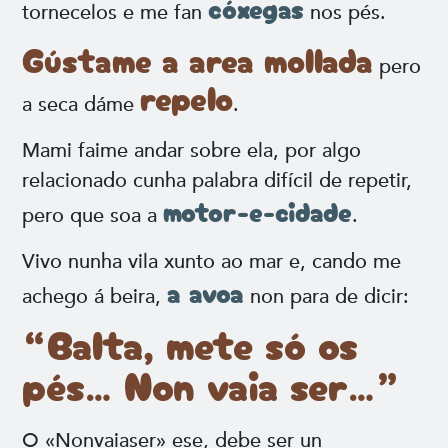
cóxegas
tornecelos e me fan
nos pés.
Gústame a area mollada
pero
repelo
a seca dáme
.
Mami faime andar sobre ela, por algo
relacionado cunha palabra difícil de repetir,
motor-e-cidade
pero que soa a
.
Vivo nunha vila xunto ao mar e, cando me
a avoa
achego á beira,
non para de dicir:
“Balta, mete só os
pés… Non vaia ser…”
O «Nonvaiaser» ese, debe ser un