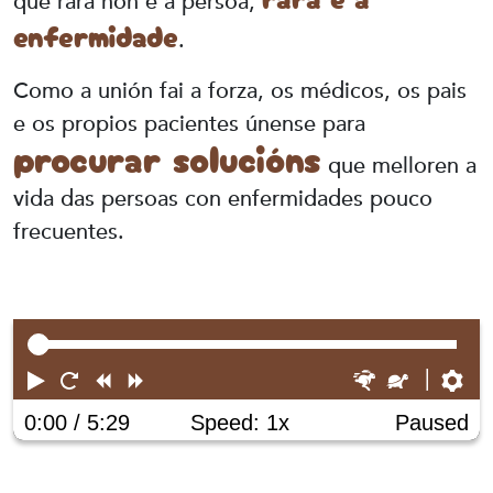
que rara non é a persoa,
enfermidade
.
Como a unión fai a forza, os médicos, os pais
e os propios pacientes únense para
procurar solucións
que melloren a
vida das persoas con enfermidades pouco
frecuentes.
Play
Restart
Rewind
Forward
Faster
Slower
Pr
0:00
/ 5:29
Speed: 1x
Paused