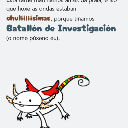
Esta tarde marchamos antes da praia, e iso
que hoxe as ondas estaban
chulííííísimas
, porque tiñamos
Batallón de Investigación
(o nome púxeno eu).