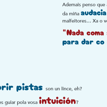
Ademais penso que a
audaci
da miña
malfeitores… Xa o v
"Nada coma 
para dar co 
rir pistas
son un lince, eh?
intuición
es guiar pola vosa
?