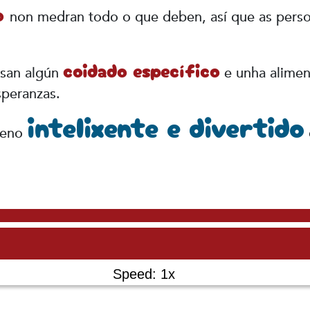
to
non medran todo o que deben, así que as perso
coidado específico
isan algún
e unha aliment
speranzas.
intelixente e divertido
neno
Speed: 1x