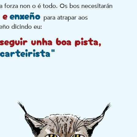
 forza non o é todo. Os bos necesitarán
a
e
enxeño
para atrapar aos
eño dicindo eu:
seguir unha boa pista,
carteirista"