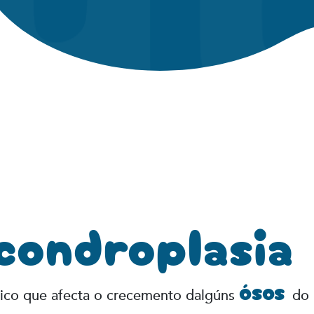
condroplasia
ósos
tico que afecta o crecemento dalgúns
do 