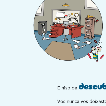
descub
E niso de
Vós nunca vos deixast