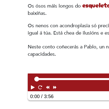
esquele
Os ósos máis longos do
baixiñas.
Os nenos con acondroplasia só prec
igual á túa. Está chea de ilusións e e
Neste conto coñecerás a Pablo, un 
capacidades.
Play
Restart
Rewind
Forward
0:00
/ 3:56