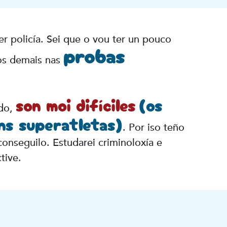
r policía. Sei que o vou ter un pouco
probas
os demais nas
son moi difíciles
(os
do,
uns superatletas)
. Por iso teño
conseguilo. Estudarei criminoloxía e
tive.