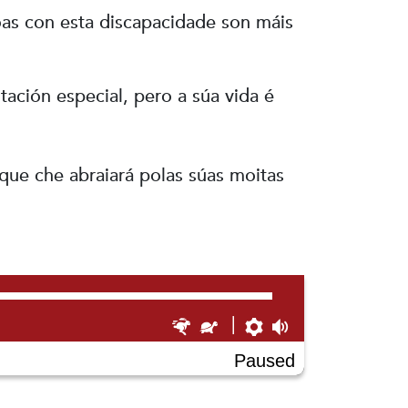
as con esta discapacidade son máis
ación especial, pero a súa vida é
que che abraiará polas súas moitas
Faster
Slower
Preferences
Volume
Paused