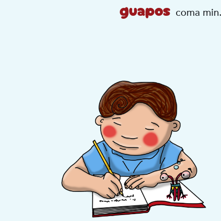
guapos
coma min