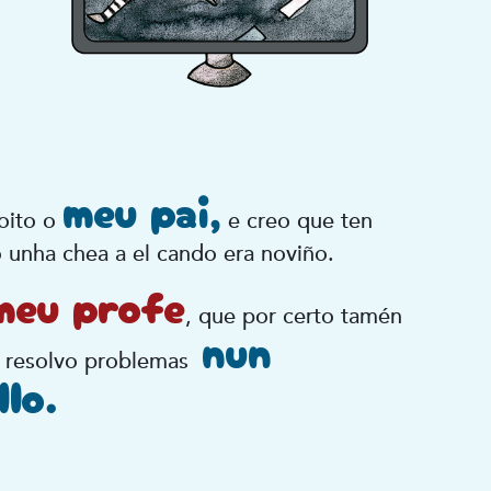
meu pai,
oito o
e creo que ten
 unha chea a el cando era noviño.
meu profe
, que por certo tamén
nun
 resolvo problemas
llo.