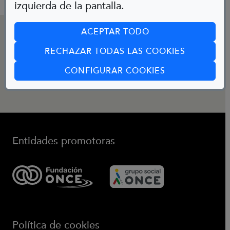
izquierda de la pantalla.
CONTACTO
ACEPTAR TODO
RECHAZAR TODAS LAS COOKIES
(ABRE EN CUA
Email:
CONFIGURAR COOKIES
bibliotecainfantil@fundaciononce.es
Entidades promotoras
(Abre en nueva ventana)
(Abre en nueva ve
Política de cookies