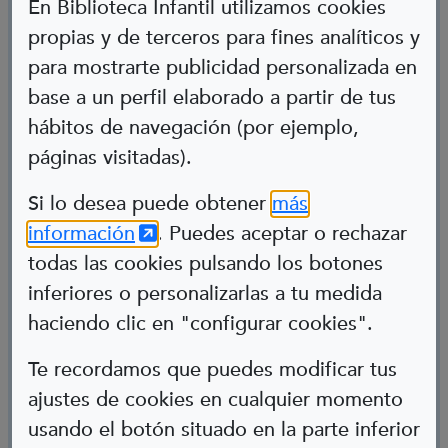
En Biblioteca Infantil utilizamos cookies
propias y de terceros para fines analíticos y
para mostrarte publicidad personalizada en
base a un perfil elaborado a partir de tus
hábitos de navegación (por ejemplo,
páginas visitadas).
Abre en nueva ventana
Si lo desea puede obtener
más
(Abre en nueva ventana)
información
. Puedes aceptar o rechazar
Pablo García
todas las cookies pulsando los botones
inferiores o personalizarlas a tu medida
Policía
haciendo clic en "configurar cookies".
Acondroplasia
Te recordamos que puedes modificar tus
ajustes de cookies en cualquier momento
usando el botón situado en la parte inferior